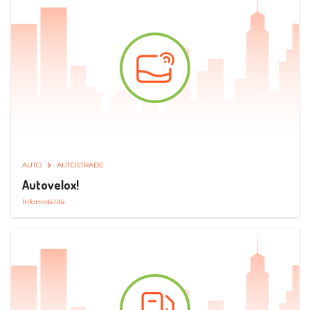
AUTO
AUTOSTRADE
Autovelox!
Infomobilità