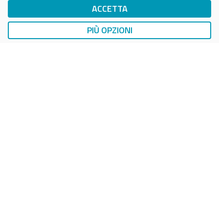
ACCETTA
DriWe Ricarica Auto Elettrica
Ricarica in Postazioni Fisse
PIÙ OPZIONI
AUTO
SMART PARKING
DropTicket Smart Parking
Ricerca, Prenotazione e Acquisto