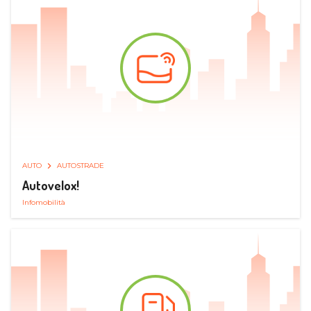
AUTO
AUTOSTRADE
Autovelox!
Infomobilità