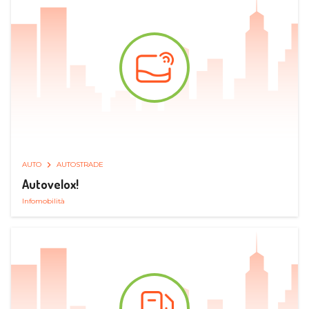
AUTO
AUTOSTRADE
Autovelox!
Infomobilità