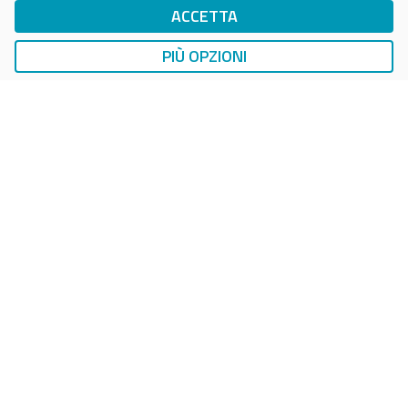
ACCETTA
DriWe Ricarica Auto Elettrica
Ricarica in Postazioni Fisse
PIÙ OPZIONI
AUTO
LAVAGGIO AUTO
EasyCarWash Lavaggio Auto
Lavaggio in Postazioni Fisse