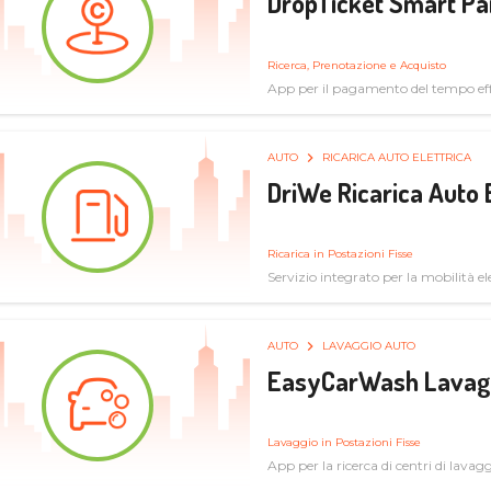
DropTicket Smart Pa
Ricerca, Prenotazione e Acquisto
App per il pagamento del tempo eff
tram, bus
AUTO
RICARICA AUTO ELETTRICA
DriWe Ricarica Auto 
Ricarica in Postazioni Fisse
Servizio integrato per la mobilità ele
mercato consumer a soluzioni infras
AUTO
LAVAGGIO AUTO
EasyCarWash Lavag
Lavaggio in Postazioni Fisse
App per la ricerca di centri di lavag