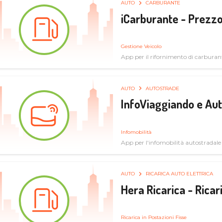
AUTO
CARBURANTE
iCarburante - Prezzo
Gestione Veicolo
App per il rifornimento di carburan
AUTO
AUTOSTRADE
InfoViaggiando e Au
Infomobilità
App per l'infomobilità autostradale
AUTO
RICARICA AUTO ELETTRICA
Hera Ricarica - Ricar
Ricarica in Postazioni Fisse