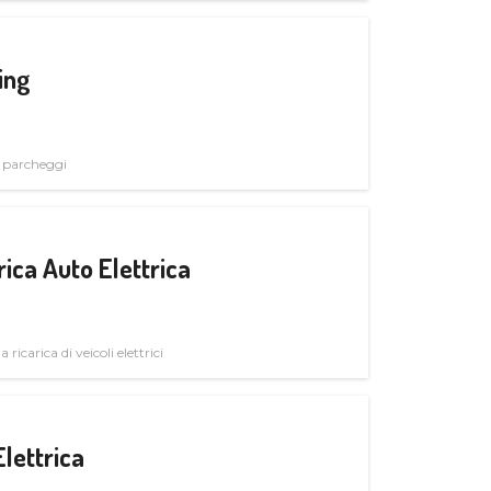
ing
i parcheggi
ica Auto Elettrica
 ricarica di veicoli elettrici
Elettrica