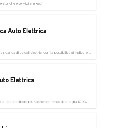
elettriche e servizi annessi
a Auto Elettrica
 ricarica di veicoli elettrici con la possibilità di indicare le
uto Elettrica
di ricarica libere più vicine con fonte di energia 100%