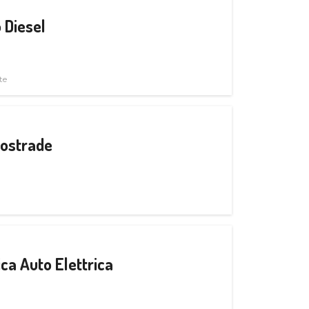
 Diesel
te
tostrade
ica Auto Elettrica