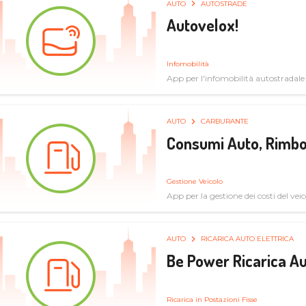
AUTO
AUTOSTRADE
Autovelox!
Infomobilità
App per l'infomobilità autostradale
AUTO
CARBURANTE
Consumi Auto, Rimbo
Gestione Veicolo
App per la gestione dei costi del veic
AUTO
RICARICA AUTO ELETTRICA
Be Power Ricarica Au
Ricarica in Postazioni Fisse