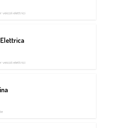
veicoli elettrici
Elettrica
veicoli elettrici
ina
te