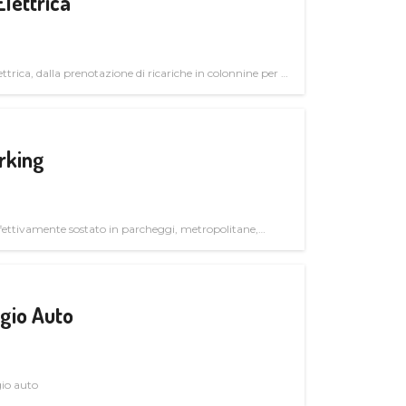
Elettrica
ttrica, dalla prenotazione di ricariche in colonnine per il
trutturali per il mercato business
rking
ettivamente sostato in parcheggi, metropolitane,
gio Auto
gio auto