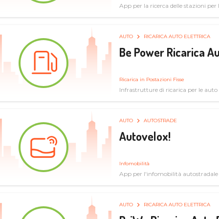
App per la ricerca delle stazioni per la
specifiche tecniche
AUTO
RICARICA AUTO ELETTRICA
Be Power Ricarica Au
Ricarica in Postazioni Fisse
Infrastrutture di ricarica per le auto 
AUTO
AUTOSTRADE
Autovelox!
Infomobilità
App per l'infomobilità autostradale
AUTO
RICARICA AUTO ELETTRICA