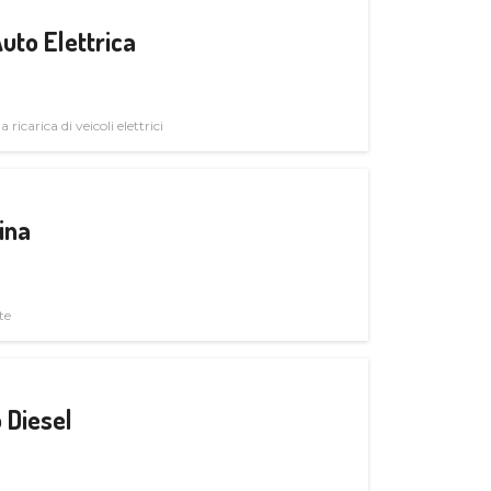
uto Elettrica
 ricarica di veicoli elettrici
ina
te
 Diesel