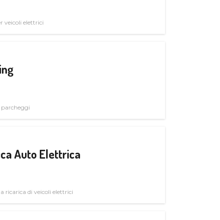
veicoli elettrici
ing
i parcheggi
ica Auto Elettrica
 ricarica di veicoli elettrici