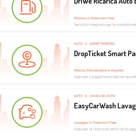
DriWe Ricarica Auto 
Ricarica in Postazioni Fisse
Servizio integrato per la mobilità ele
mercato consumer a soluzioni infras
AUTO
SMART PARKING
DropTicket Smart Pa
Ricerca, Prenotazione e Acquisto
App per il pagamento del tempo eff
tram, bus
AUTO
LAVAGGIO AUTO
EasyCarWash Lavag
Lavaggio in Postazioni Fisse
App per la ricerca di centri di lavag