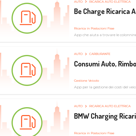
AUTO
RICARICA AUTO ELETTRICA
Be Charge Ricarica A
Ricarica in Postazioni Fisse
App che aiuta a trovare le colonnine 
pulita
AUTO
CARBURANTE
Consumi Auto, Rimbo
Gestione Veicolo
App per la gestione dei costi del veic
AUTO
RICARICA AUTO ELETTRICA
BMW Charging Ricaric
Ricarica in Postazioni Fisse