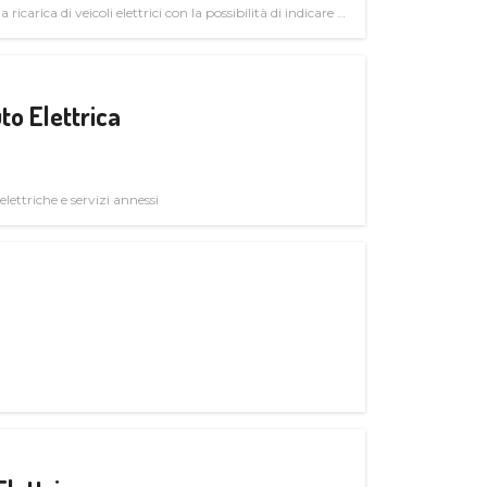
 ricarica di veicoli elettrici con la possibilità di indicare le
to Elettrica
elettriche e servizi annessi