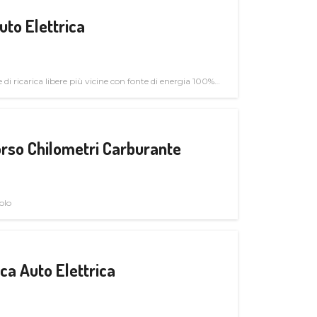
uto Elettrica
di ricarica libere più vicine con fonte di energia 100%
rso Chilometri Carburante
olo
a Auto Elettrica