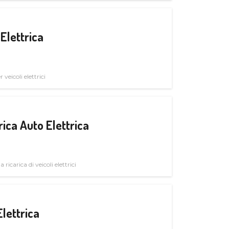
Elettrica
veicoli elettrici
ica Auto Elettrica
 ricarica di veicoli elettrici
Elettrica