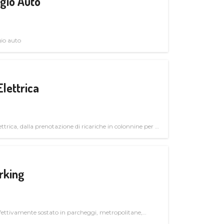
gio Auto
gio auto
Elettrica
ttrica, dalla prenotazione di ricariche in colonnine per il
trutturali per il mercato business
rking
ettivamente sostato in parcheggi, metropolitane,