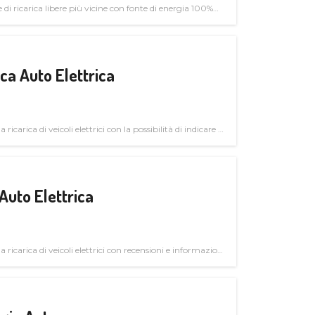
di ricarica libere più vicine con fonte di energia 100%
a Auto Elettrica
 ricarica di veicoli elettrici con la possibilità di indicare le
Auto Elettrica
la ricarica di veicoli elettrici con recensioni e informazioni