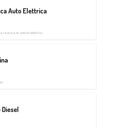
ica Auto Elettrica
 ricarica di veicoli elettrici
ina
te
 Diesel