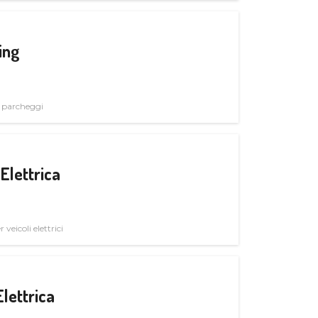
ing
i parcheggi
Elettrica
veicoli elettrici
Elettrica