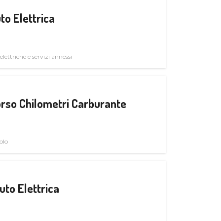
to Elettrica
elettriche e servizi annessi
rso Chilometri Carburante
olo
uto Elettrica