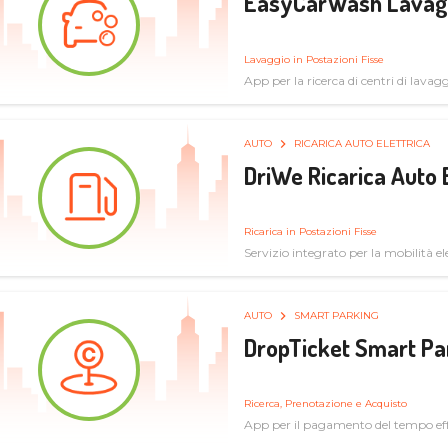
EasyCarWash Lavag
Lavaggio in Postazioni Fisse
App per la ricerca di centri di lavag
AUTO
RICARICA AUTO ELETTRICA
DriWe Ricarica Auto 
Ricarica in Postazioni Fisse
Servizio integrato per la mobilità ele
mercato consumer a soluzioni infras
AUTO
SMART PARKING
DropTicket Smart Pa
Ricerca, Prenotazione e Acquisto
App per il pagamento del tempo eff
tram, bus