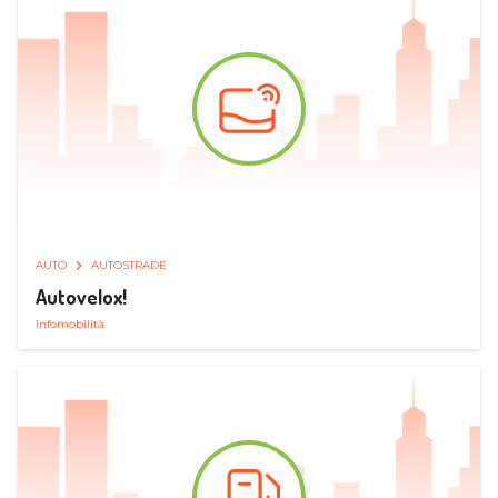
AUTO
AUTOSTRADE
Autovelox!
Infomobilità