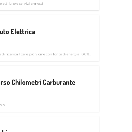
elettriche e servizi annessi
uto Elettrica
di ricarica libere più vicine con fonte di energia 100%
rso Chilometri Carburante
olo