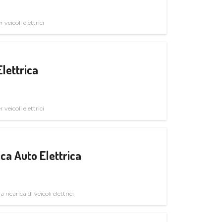
veicoli elettrici
Elettrica
veicoli elettrici
ica Auto Elettrica
 ricarica di veicoli elettrici