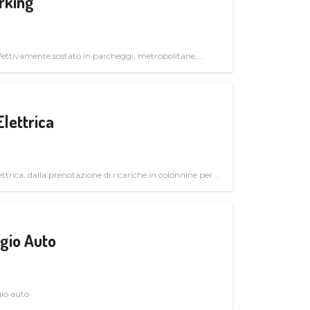
rking
ettivamente sostato in parcheggi, metropolitane,
Elettrica
ttrica, dalla prenotazione di ricariche in colonnine per il
trutturali per il mercato business
gio Auto
gio auto