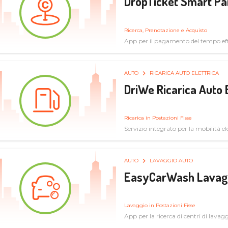
DropTicket Smart Pa
Ricerca, Prenotazione e Acquisto
App per il pagamento del tempo eff
tram, bus
AUTO
RICARICA AUTO ELETTRICA
DriWe Ricarica Auto 
Ricarica in Postazioni Fisse
Servizio integrato per la mobilità ele
mercato consumer a soluzioni infras
AUTO
LAVAGGIO AUTO
EasyCarWash Lavag
Lavaggio in Postazioni Fisse
App per la ricerca di centri di lavag