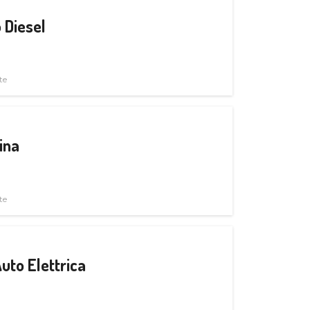
 Diesel
te
ina
te
uto Elettrica