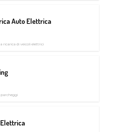
ica Auto Elettrica
 ricarica di veicoli elettrici
ing
i parcheggi
Elettrica