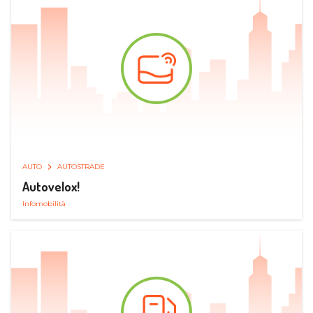
AUTO
AUTOSTRADE
Autovelox!
Infomobilità