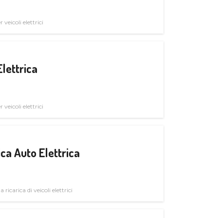
veicoli elettrici
Elettrica
veicoli elettrici
ica Auto Elettrica
 ricarica di veicoli elettrici