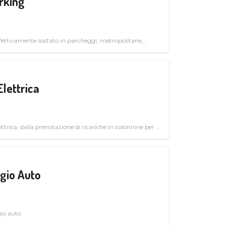
rking
ettivamente sostato in parcheggi, metropolitane,
Elettrica
ttrica, dalla prenotazione di ricariche in colonnine per il
trutturali per il mercato business
gio Auto
gio auto