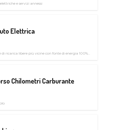
elettriche e servizi annessi
uto Elettrica
di ricarica libere più vicine con fonte di energia 100%
rso Chilometri Carburante
olo