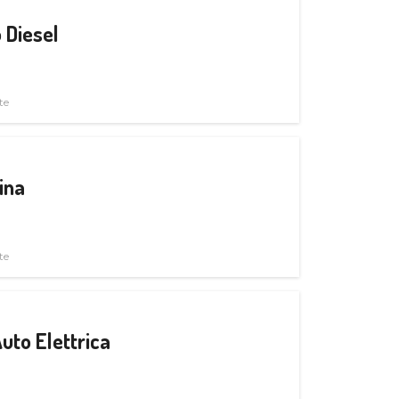
 Diesel
te
ina
te
uto Elettrica