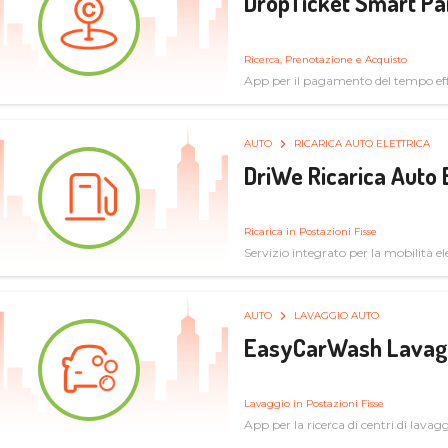
DropTicket Smart Pa
Ricerca, Prenotazione e Acquisto
App per il pagamento del tempo eff
tram, bus
AUTO
RICARICA AUTO ELETTRICA
DriWe Ricarica Auto 
Ricarica in Postazioni Fisse
Servizio integrato per la mobilità ele
mercato consumer a soluzioni infras
AUTO
LAVAGGIO AUTO
EasyCarWash Lavag
Lavaggio in Postazioni Fisse
App per la ricerca di centri di lavag