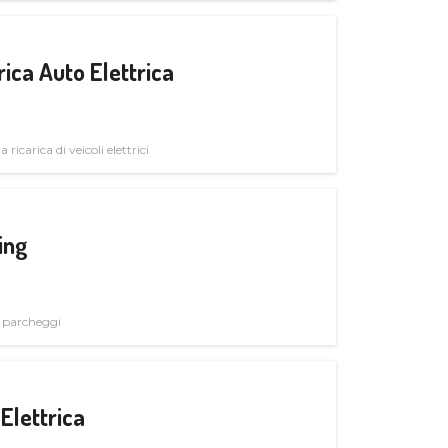
ica Auto Elettrica
 ricarica di veicoli elettrici
ing
i parcheggi
Elettrica