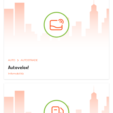
AUTO
AUTOSTRADE
Autovelox!
Infomobilità