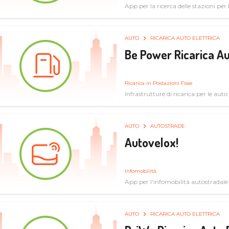
App per la ricerca delle stazioni per la
specifiche tecniche
AUTO
RICARICA AUTO ELETTRICA
Be Power Ricarica Au
Ricarica in Postazioni Fisse
Infrastrutture di ricarica per le auto 
AUTO
AUTOSTRADE
Autovelox!
Infomobilità
App per l'infomobilità autostradale
AUTO
RICARICA AUTO ELETTRICA