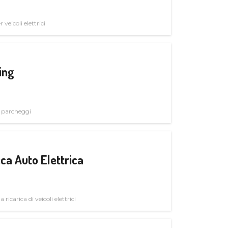
veicoli elettrici
ing
i parcheggi
ica Auto Elettrica
 ricarica di veicoli elettrici