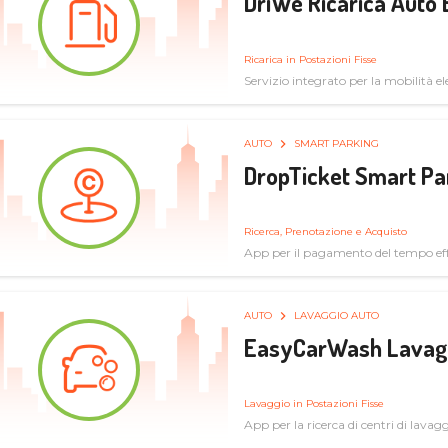
DriWe Ricarica Auto 
Ricarica in Postazioni Fisse
Servizio integrato per la mobilità ele
mercato consumer a soluzioni infras
AUTO
SMART PARKING
DropTicket Smart Pa
Ricerca, Prenotazione e Acquisto
App per il pagamento del tempo eff
tram, bus
AUTO
LAVAGGIO AUTO
EasyCarWash Lavag
Lavaggio in Postazioni Fisse
App per la ricerca di centri di lavag