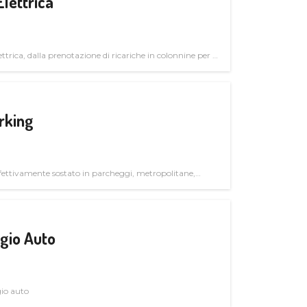
Elettrica
ttrica, dalla prenotazione di ricariche in colonnine per il
trutturali per il mercato business
rking
ettivamente sostato in parcheggi, metropolitane,
gio Auto
gio auto