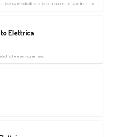
 ricarica di veicoli elettrici con la possibilità di indicare le
to Elettrica
elettriche e servizi annessi