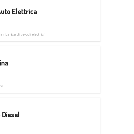
uto Elettrica
 ricarica di veicoli elettrici
ina
te
 Diesel