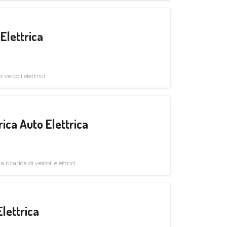
Elettrica
veicoli elettrici
ica Auto Elettrica
 ricarica di veicoli elettrici
Elettrica