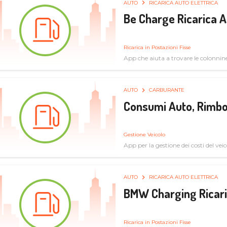
AUTO
RICARICA AUTO ELETTRICA
Be Charge Ricarica A
Ricarica in Postazioni Fisse
App che aiuta a trovare le colonnine 
pulita
AUTO
CARBURANTE
Consumi Auto, Rimbo
Gestione Veicolo
App per la gestione dei costi del veic
AUTO
RICARICA AUTO ELETTRICA
BMW Charging Ricaric
Ricarica in Postazioni Fisse