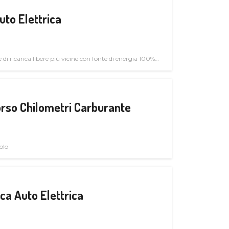
uto Elettrica
di ricarica libere più vicine con fonte di energia 100%
rso Chilometri Carburante
olo
a Auto Elettrica