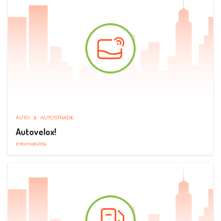
AUTO
AUTOSTRADE
Autovelox!
Infomobilità