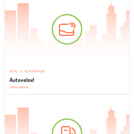
AUTO
AUTOSTRADE
Autovelox!
Infomobilità