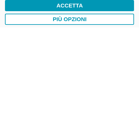
ACCETTA
DropTicket Smart Parking
Ricerca, Prenotazione e Acquisto
PIÙ OPZIONI
AUTO
LAVAGGIO AUTO
EasyCarWash Lavaggio Auto
Lavaggio in Postazioni Fisse