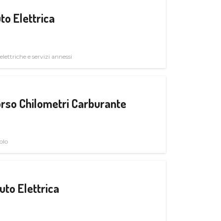
to Elettrica
elettriche e servizi annessi
rso Chilometri Carburante
olo
uto Elettrica