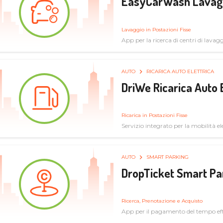
EasyCarWash Lavag
Lavaggio in Postazioni Fisse
App per la ricerca di centri di lavag
AUTO
RICARICA AUTO ELETTRICA
DriWe Ricarica Auto 
Ricarica in Postazioni Fisse
Servizio integrato per la mobilità ele
mercato consumer a soluzioni infras
AUTO
SMART PARKING
DropTicket Smart Pa
Ricerca, Prenotazione e Acquisto
App per il pagamento del tempo eff
tram, bus