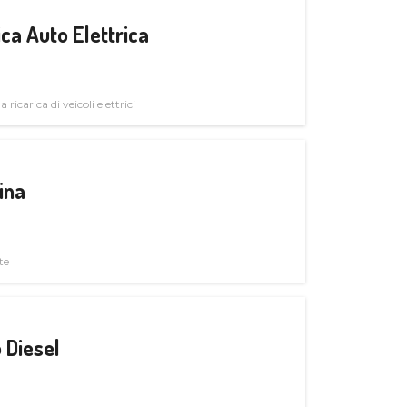
ica Auto Elettrica
 ricarica di veicoli elettrici
ina
te
 Diesel