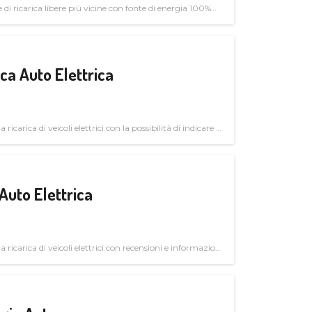
di ricarica libere più vicine con fonte di energia 100%
a Auto Elettrica
 ricarica di veicoli elettrici con la possibilità di indicare le
Auto Elettrica
la ricarica di veicoli elettrici con recensioni e informazioni