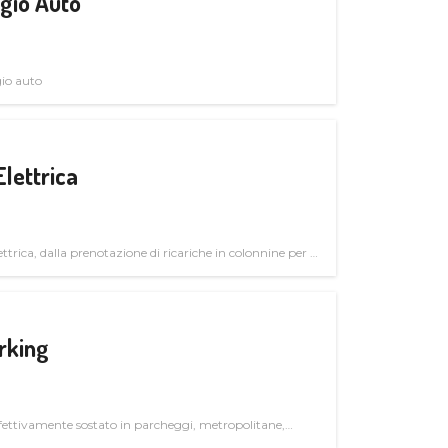
gio Auto
gio auto
Elettrica
ttrica, dalla prenotazione di ricariche in colonnine per il
trutturali per il mercato business
rking
ettivamente sostato in parcheggi, metropolitane,