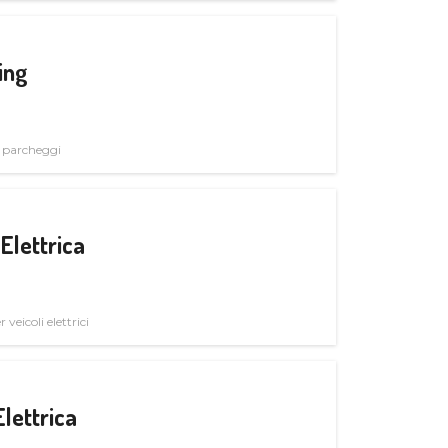
ing
i parcheggi
Elettrica
veicoli elettrici
Elettrica