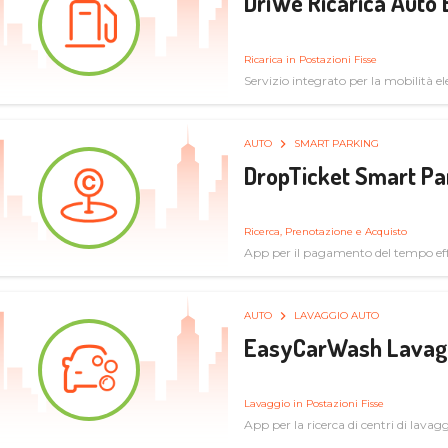
DriWe Ricarica Auto 
Ricarica in Postazioni Fisse
Servizio integrato per la mobilità ele
mercato consumer a soluzioni infras
AUTO
SMART PARKING
DropTicket Smart Pa
Ricerca, Prenotazione e Acquisto
App per il pagamento del tempo eff
tram, bus
AUTO
LAVAGGIO AUTO
EasyCarWash Lavag
Lavaggio in Postazioni Fisse
App per la ricerca di centri di lavag