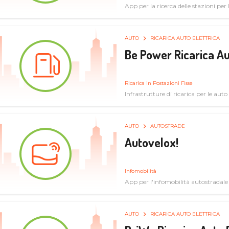
App per la ricerca delle stazioni per la
specifiche tecniche
AUTO
RICARICA AUTO ELETTRICA
Be Power Ricarica Au
Ricarica in Postazioni Fisse
Infrastrutture di ricarica per le auto 
AUTO
AUTOSTRADE
Autovelox!
Infomobilità
App per l'infomobilità autostradale
AUTO
RICARICA AUTO ELETTRICA