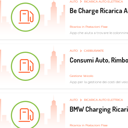
AUTO
RICARICA AUTO ELETTRICA
Be Charge Ricarica A
Ricarica in Postazioni Fisse
App che aiuta a trovare le colonnine 
pulita
AUTO
CARBURANTE
Consumi Auto, Rimbo
Gestione Veicolo
App per la gestione dei costi del veic
AUTO
RICARICA AUTO ELETTRICA
BMW Charging Ricaric
Ricarica in Postazioni Fisse