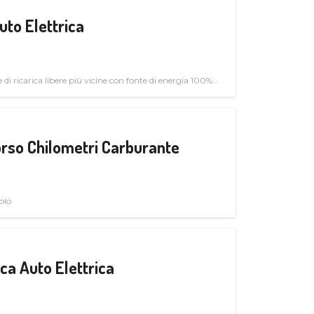
uto Elettrica
di ricarica libere più vicine con fonte di energia 100%
rso Chilometri Carburante
olo
a Auto Elettrica