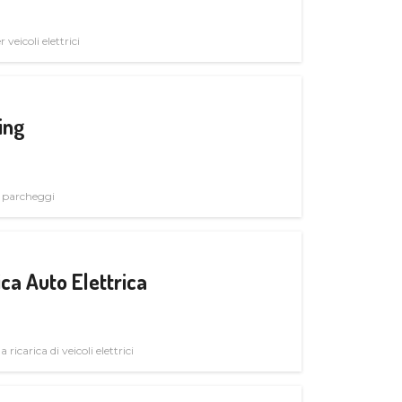
veicoli elettrici
ing
i parcheggi
ica Auto Elettrica
 ricarica di veicoli elettrici