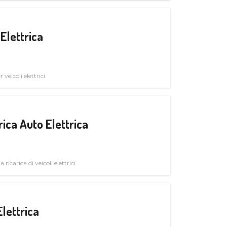
Elettrica
veicoli elettrici
ica Auto Elettrica
 ricarica di veicoli elettrici
Elettrica