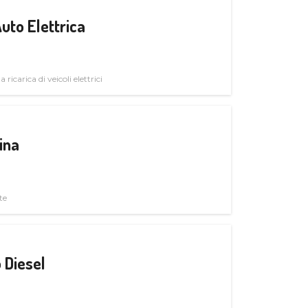
uto Elettrica
 ricarica di veicoli elettrici
ina
te
 Diesel