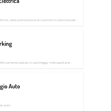
Elettrica
ttrica, dalla prenotazione di ricariche in colonnine per il
trutturali per il mercato business
rking
ettivamente sostato in parcheggi, metropolitane,
gio Auto
gio auto