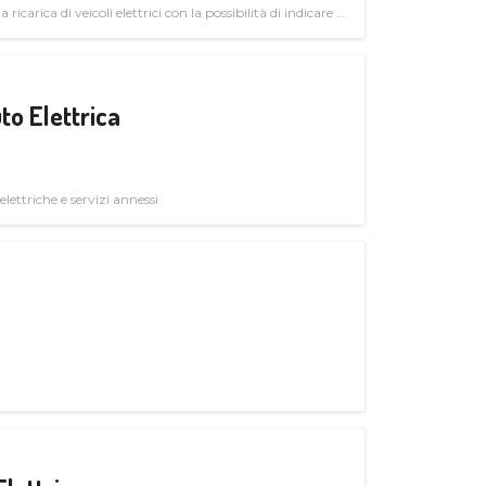
 ricarica di veicoli elettrici con la possibilità di indicare le
to Elettrica
elettriche e servizi annessi