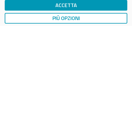
ACCETTA
DriWe Ricarica Auto Elettrica
Ricarica in Postazioni Fisse
PIÙ OPZIONI
AUTO
LAVAGGIO AUTO
EasyCarWash Lavaggio Auto
Lavaggio in Postazioni Fisse