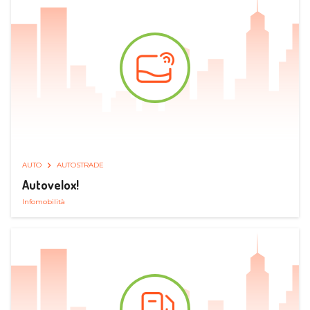
AUTO
AUTOSTRADE
Autovelox!
Infomobilità