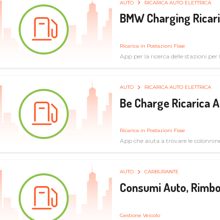
AUTO
RICARICA AUTO ELETTRICA
BMW Charging Ricaric
Ricarica in Postazioni Fisse
App per la ricerca delle stazioni per la
specifiche tecniche
AUTO
RICARICA AUTO ELETTRICA
Be Charge Ricarica A
Ricarica in Postazioni Fisse
App che aiuta a trovare le colonnine 
pulita
AUTO
CARBURANTE
Consumi Auto, Rimbo
Gestione Veicolo