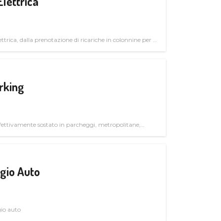
Elettrica
ttrica, dalla prenotazione di ricariche in colonnine per il
trutturali per il mercato business
rking
ettivamente sostato in parcheggi, metropolitane,
gio Auto
gio auto