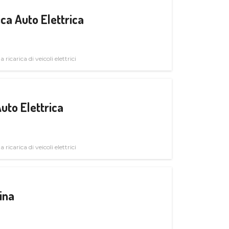
ica Auto Elettrica
 ricarica di veicoli elettrici
uto Elettrica
 ricarica di veicoli elettrici
ina