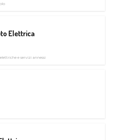
olo
to Elettrica
elettriche e servizi annessi