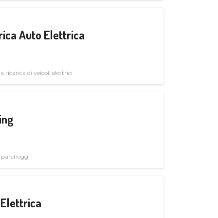
ica Auto Elettrica
 ricarica di veicoli elettrici
ing
i parcheggi
Elettrica