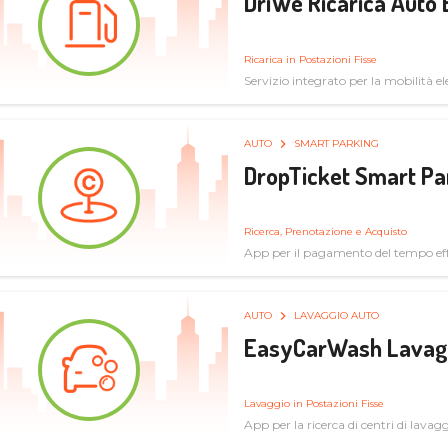
DriWe Ricarica Auto 
Ricarica in Postazioni Fisse
Servizio integrato per la mobilità ele
mercato consumer a soluzioni infras
AUTO
SMART PARKING
DropTicket Smart Pa
Ricerca, Prenotazione e Acquisto
App per il pagamento del tempo eff
tram, bus
AUTO
LAVAGGIO AUTO
EasyCarWash Lavag
Lavaggio in Postazioni Fisse
App per la ricerca di centri di lavag