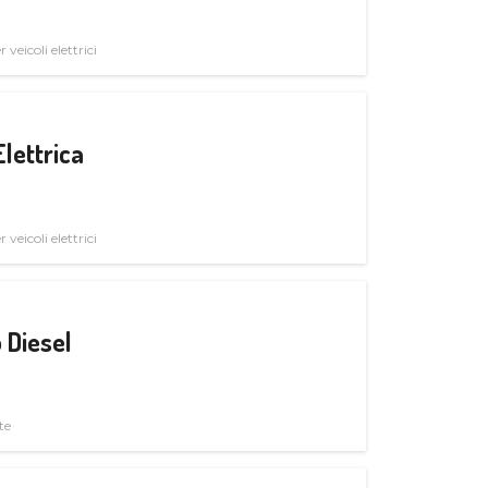
veicoli elettrici
Elettrica
veicoli elettrici
 Diesel
te