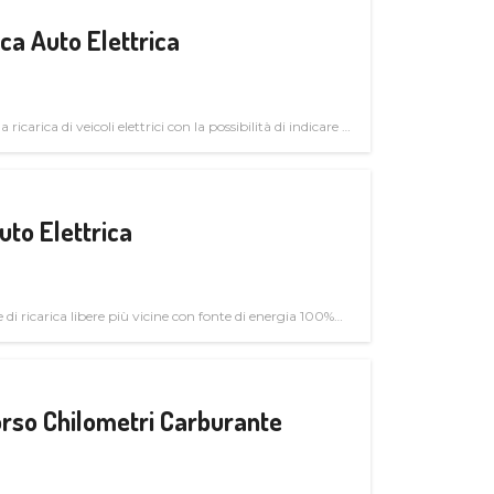
a Auto Elettrica
 ricarica di veicoli elettrici con la possibilità di indicare le
uto Elettrica
di ricarica libere più vicine con fonte di energia 100%
rso Chilometri Carburante