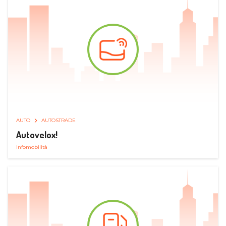
AUTO
AUTOSTRADE
Autovelox!
Infomobilità