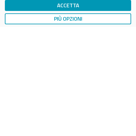
ACCETTA
DriWe Ricarica Auto Elettrica
Ricarica in Postazioni Fisse
PIÙ OPZIONI
AUTO
SMART PARKING
DropTicket Smart Parking
Ricerca, Prenotazione e Acquisto