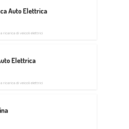
ica Auto Elettrica
 ricarica di veicoli elettrici
uto Elettrica
 ricarica di veicoli elettrici
ina