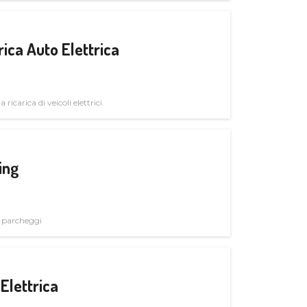
ica Auto Elettrica
 ricarica di veicoli elettrici
ing
i parcheggi
Elettrica