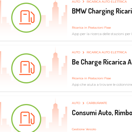
AUTO
RICARICA AUTO ELETTRICA
BMW Charging Ricaric
Ricarica in Postazioni Fisse
App per la ricerca delle stazioni per la
specifiche tecniche
AUTO
RICARICA AUTO ELETTRICA
Be Charge Ricarica A
Ricarica in Postazioni Fisse
App che aiuta a trovare le colonnine 
pulita
AUTO
CARBURANTE
Consumi Auto, Rimbo
Gestione Veicolo