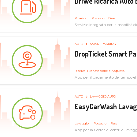
DriWe Ricarica Auto 
Ricarica in Postazioni Fisse
Servizio integrato per la mobilità ele
mercato consumer a soluzioni infras
AUTO
SMART PARKING
DropTicket Smart Pa
Ricerca, Prenotazione e Acquisto
App per il pagamento del tempo eff
tram, bus
AUTO
LAVAGGIO AUTO
EasyCarWash Lavag
Lavaggio in Postazioni Fisse
App per la ricerca di centri di lavag