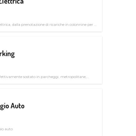
Elettrica
ttrica, dalla prenotazione di ricariche in colonnine per il
trutturali per il mercato business
rking
ettivamente sostato in parcheggi, metropolitane,
gio Auto
gio auto