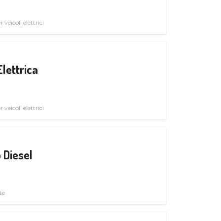
veicoli elettrici
Elettrica
veicoli elettrici
 Diesel
te