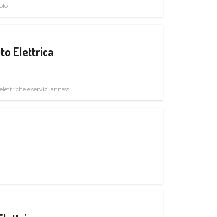
olo
to Elettrica
elettriche e servizi annessi