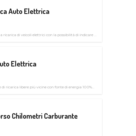
a Auto Elettrica
 ricarica di veicoli elettrici con la possibilità di indicare le
uto Elettrica
di ricarica libere più vicine con fonte di energia 100%
rso Chilometri Carburante