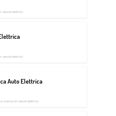
veicoli elettrici
Elettrica
veicoli elettrici
ica Auto Elettrica
 ricarica di veicoli elettrici