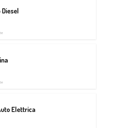
 Diesel
te
ina
te
uto Elettrica