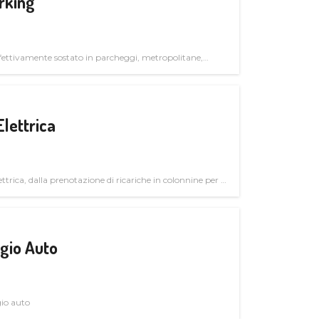
rking
ettivamente sostato in parcheggi, metropolitane,
Elettrica
ttrica, dalla prenotazione di ricariche in colonnine per il
trutturali per il mercato business
gio Auto
gio auto