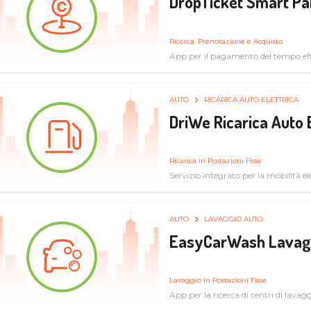
DropTicket Smart Pa
Ricerca, Prenotazione e Acquisto
App per il pagamento del tempo eff
tram, bus
AUTO
RICARICA AUTO ELETTRICA
DriWe Ricarica Auto 
Ricarica in Postazioni Fisse
Servizio integrato per la mobilità ele
mercato consumer a soluzioni infras
AUTO
LAVAGGIO AUTO
EasyCarWash Lavag
Lavaggio in Postazioni Fisse
App per la ricerca di centri di lavag