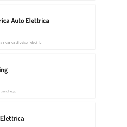
ica Auto Elettrica
 ricarica di veicoli elettrici
ing
i parcheggi
Elettrica