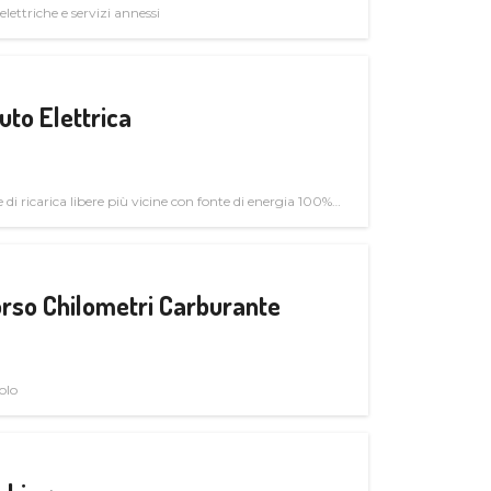
elettriche e servizi annessi
uto Elettrica
di ricarica libere più vicine con fonte di energia 100%
rso Chilometri Carburante
olo