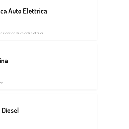
ica Auto Elettrica
 ricarica di veicoli elettrici
ina
te
 Diesel