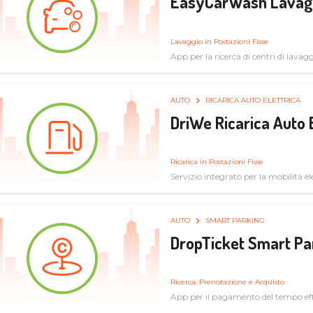
EasyCarWash Lavag
Lavaggio in Postazioni Fisse
App per la ricerca di centri di lavag
AUTO
RICARICA AUTO ELETTRICA
DriWe Ricarica Auto 
Ricarica in Postazioni Fisse
Servizio integrato per la mobilità ele
mercato consumer a soluzioni infras
AUTO
SMART PARKING
DropTicket Smart Pa
Ricerca, Prenotazione e Acquisto
App per il pagamento del tempo eff
tram, bus