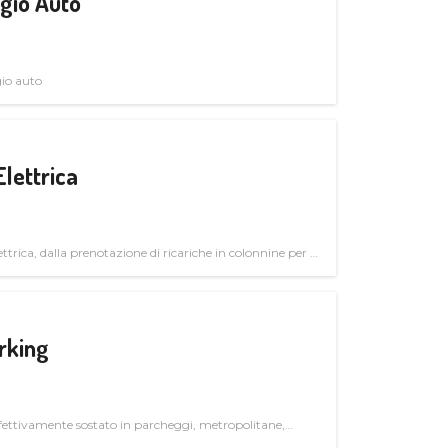
gio Auto
gio auto
Elettrica
ttrica, dalla prenotazione di ricariche in colonnine per il
trutturali per il mercato business
rking
ettivamente sostato in parcheggi, metropolitane,