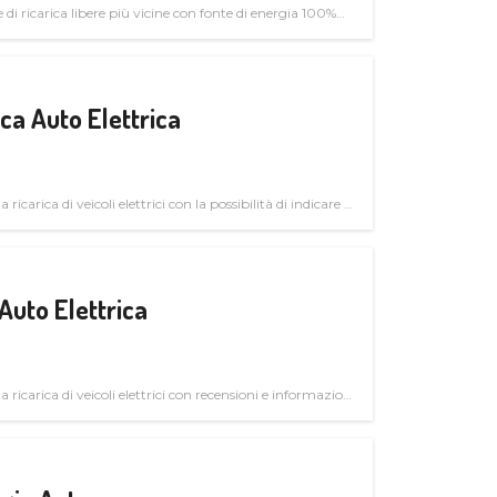
di ricarica libere più vicine con fonte di energia 100%
a Auto Elettrica
 ricarica di veicoli elettrici con la possibilità di indicare le
Auto Elettrica
la ricarica di veicoli elettrici con recensioni e informazioni