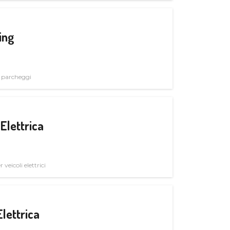
ing
i parcheggi
Elettrica
veicoli elettrici
Elettrica