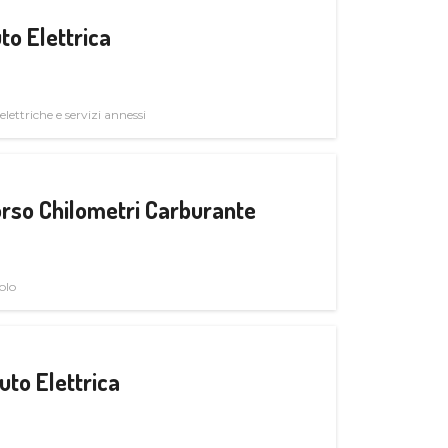
to Elettrica
elettriche e servizi annessi
rso Chilometri Carburante
olo
uto Elettrica