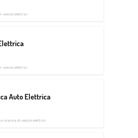
veicoli elettrici
Elettrica
veicoli elettrici
ica Auto Elettrica
 ricarica di veicoli elettrici