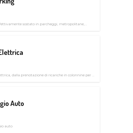
rking
ettivamente sostato in parcheggi, metropolitane,
Elettrica
ttrica, dalla prenotazione di ricariche in colonnine per il
trutturali per il mercato business
gio Auto
gio auto