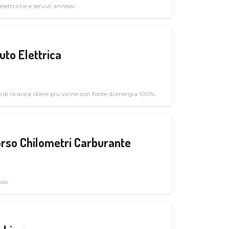
elettriche e servizi annessi
uto Elettrica
di ricarica libere più vicine con fonte di energia 100%
rso Chilometri Carburante
olo