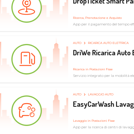
DropTicket Smart Pa
Ricerca, Prenotazione e Acquisto
App per il pagamento del tempo eff
tram, bus
AUTO
RICARICA AUTO ELETTRICA
DriWe Ricarica Auto 
Ricarica in Postazioni Fisse
Servizio integrato per la mobilità ele
mercato consumer a soluzioni infras
AUTO
LAVAGGIO AUTO
EasyCarWash Lavag
Lavaggio in Postazioni Fisse
App per la ricerca di centri di lavag