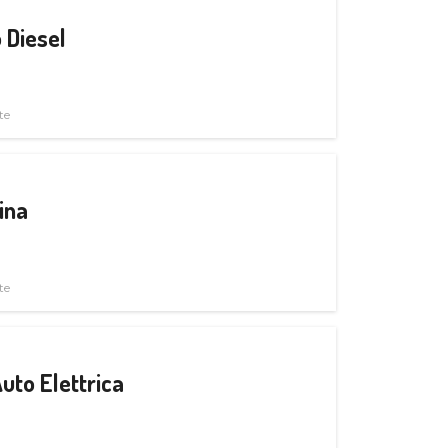
 Diesel
te
ina
te
uto Elettrica