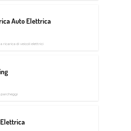
ica Auto Elettrica
 ricarica di veicoli elettrici
ing
i parcheggi
Elettrica