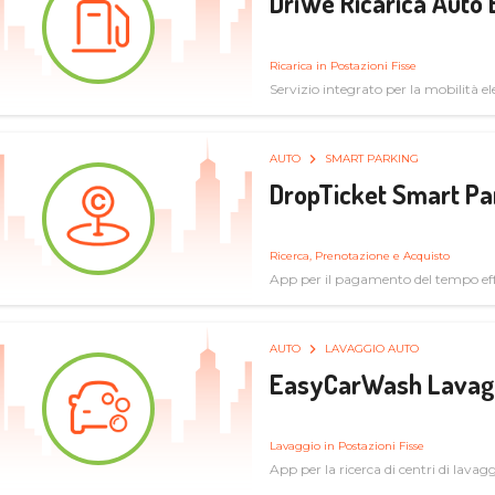
DriWe Ricarica Auto 
Ricarica in Postazioni Fisse
Servizio integrato per la mobilità ele
mercato consumer a soluzioni infras
AUTO
SMART PARKING
DropTicket Smart Pa
Ricerca, Prenotazione e Acquisto
App per il pagamento del tempo eff
tram, bus
AUTO
LAVAGGIO AUTO
EasyCarWash Lavag
Lavaggio in Postazioni Fisse
App per la ricerca di centri di lavag