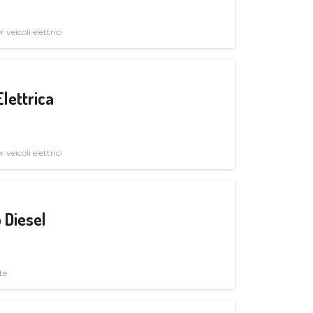
veicoli elettrici
Elettrica
veicoli elettrici
 Diesel
te