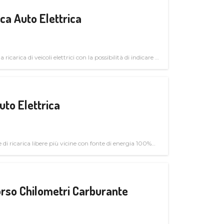
a Auto Elettrica
 ricarica di veicoli elettrici con la possibilità di indicare le
uto Elettrica
di ricarica libere più vicine con fonte di energia 100%
rso Chilometri Carburante