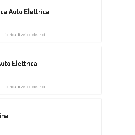
ica Auto Elettrica
 ricarica di veicoli elettrici
uto Elettrica
 ricarica di veicoli elettrici
ina