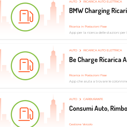
AUTO
RICARICA AUTO ELETTRICA
BMW Charging Ricaric
Ricarica in Postazioni Fisse
App per la ricerca delle stazioni per la
specifiche tecniche
AUTO
RICARICA AUTO ELETTRICA
Be Charge Ricarica A
Ricarica in Postazioni Fisse
App che aiuta a trovare le colonnine 
pulita
AUTO
CARBURANTE
Consumi Auto, Rimbo
Gestione Veicolo