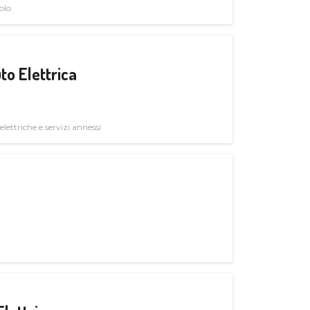
olo
to Elettrica
elettriche e servizi annessi