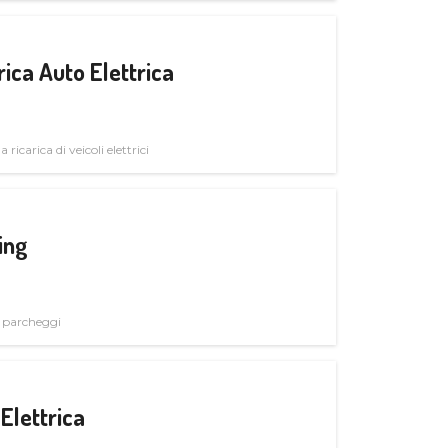
ica Auto Elettrica
 ricarica di veicoli elettrici
ing
i parcheggi
Elettrica