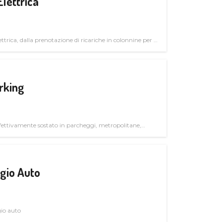
Elettrica
ttrica, dalla prenotazione di ricariche in colonnine per il
trutturali per il mercato business
rking
ettivamente sostato in parcheggi, metropolitane,
gio Auto
gio auto