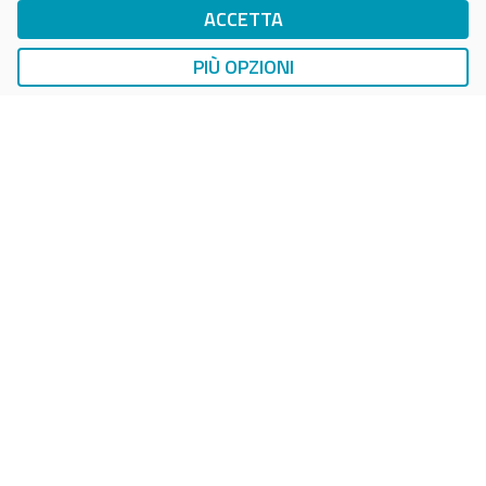
ACCETTA
DropTicket Smart Parking
Ricerca, Prenotazione e Acquisto
PIÙ OPZIONI
AUTO
LAVAGGIO AUTO
EasyCarWash Lavaggio Auto
Lavaggio in Postazioni Fisse