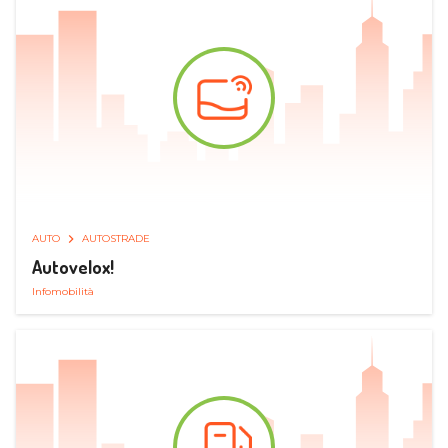
AUTO
AUTOSTRADE
Autovelox!
Infomobilità