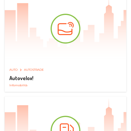
AUTO
AUTOSTRADE
Autovelox!
Infomobilità