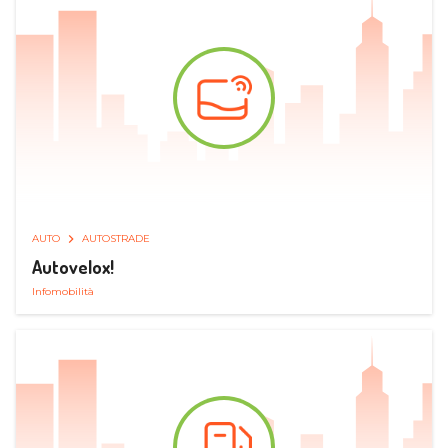
AUTO
AUTOSTRADE
Autovelox!
Infomobilità