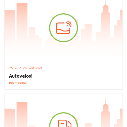
AUTO
AUTOSTRADE
Autovelox!
Infomobilità