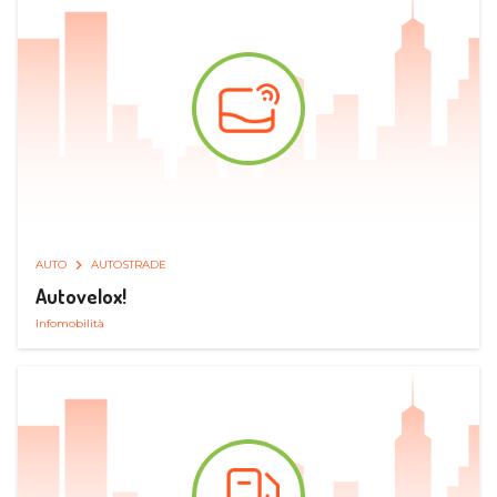
AUTO
AUTOSTRADE
Autovelox!
Infomobilità