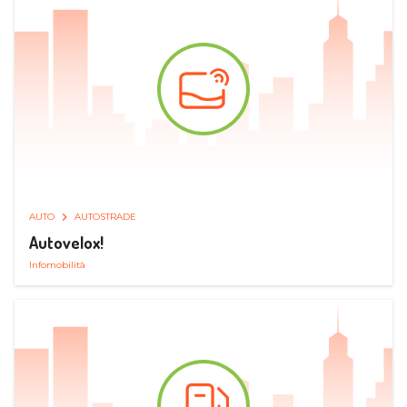
AUTO
AUTOSTRADE
Autovelox!
Infomobilità