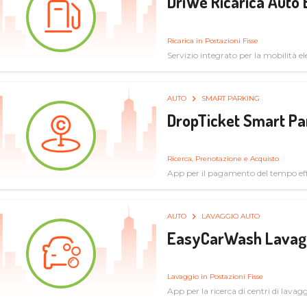
DriWe Ricarica Auto 
Ricarica in Postazioni Fisse
Servizio integrato per la mobilità ele
mercato consumer a soluzioni infras
AUTO
SMART PARKING
DropTicket Smart Pa
Ricerca, Prenotazione e Acquisto
App per il pagamento del tempo eff
tram, bus
AUTO
LAVAGGIO AUTO
EasyCarWash Lavag
Lavaggio in Postazioni Fisse
App per la ricerca di centri di lavag