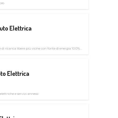
olo
uto Elettrica
di ricarica libere più vicine con fonte di energia 100%
to Elettrica
elettriche e servizi annessi