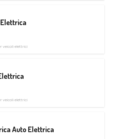
Elettrica
veicoli elettrici
Elettrica
veicoli elettrici
ica Auto Elettrica