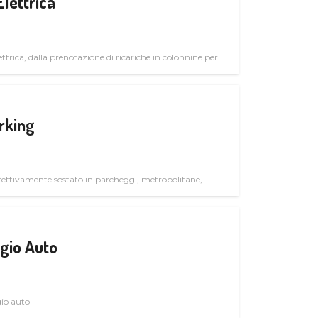
Elettrica
ttrica, dalla prenotazione di ricariche in colonnine per il
trutturali per il mercato business
rking
ettivamente sostato in parcheggi, metropolitane,
gio Auto
gio auto