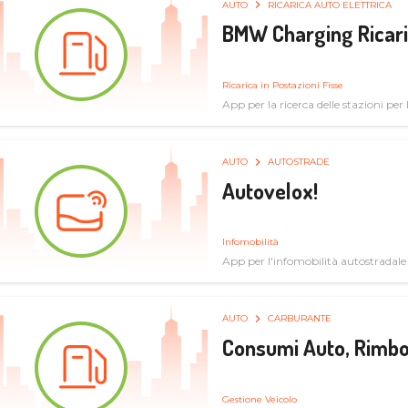
AUTO
RICARICA AUTO ELETTRICA
BMW Charging Ricaric
Ricarica in Postazioni Fisse
App per la ricerca delle stazioni per la
specifiche tecniche
AUTO
AUTOSTRADE
Autovelox!
Infomobilità
App per l'infomobilità autostradale
AUTO
CARBURANTE
Consumi Auto, Rimbo
Gestione Veicolo