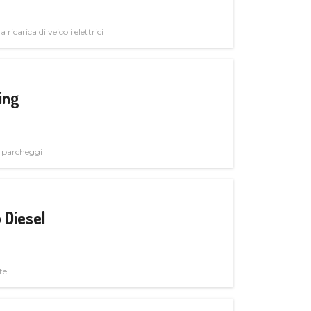
 ricarica di veicoli elettrici
ing
i parcheggi
 Diesel
te