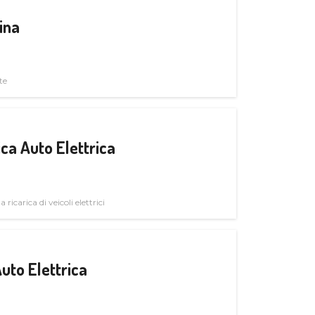
ina
te
ica Auto Elettrica
 ricarica di veicoli elettrici
uto Elettrica