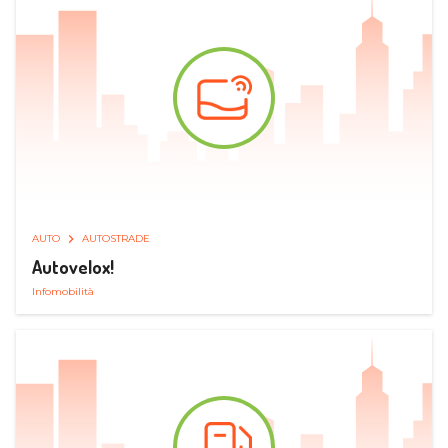
AUTO
AUTOSTRADE
Autovelox!
Infomobilità