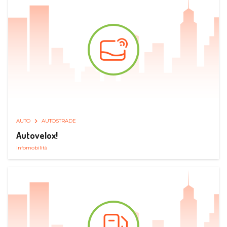
AUTO
AUTOSTRADE
Autovelox!
Infomobilità