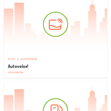
AUTO
AUTOSTRADE
Autovelox!
Infomobilità