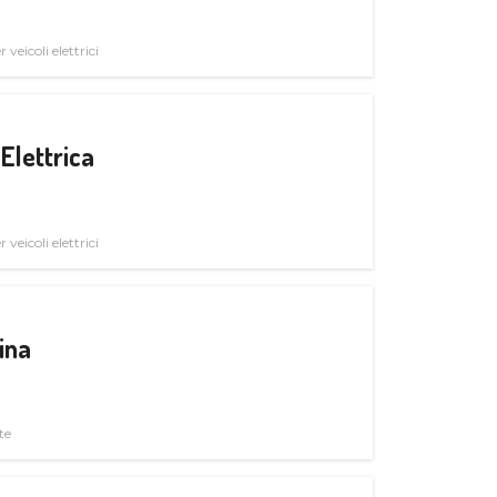
veicoli elettrici
Elettrica
veicoli elettrici
ina
te