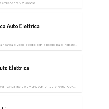
elettriche e servizi annessi
a Auto Elettrica
 ricarica di veicoli elettrici con la possibilità di indicare le
uto Elettrica
di ricarica libere più vicine con fonte di energia 100%