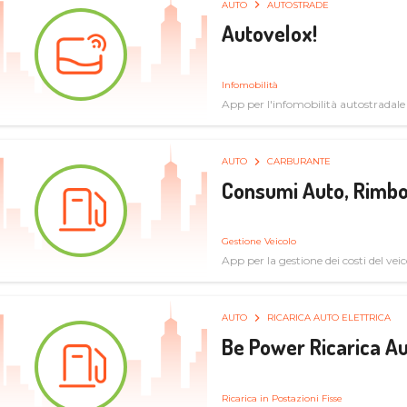
AUTO
AUTOSTRADE
Autovelox!
Infomobilità
App per l'infomobilità autostradale
AUTO
CARBURANTE
Consumi Auto, Rimbo
Gestione Veicolo
App per la gestione dei costi del veic
AUTO
RICARICA AUTO ELETTRICA
Be Power Ricarica Au
Ricarica in Postazioni Fisse