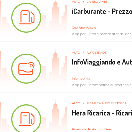
AUTO
CARBURANTE
iCarburante - Prezzo
Gestione Veicolo
App per il rifornimento di carburan
AUTO
AUTOSTRADE
InfoViaggiando e Au
Infomobilità
App per l'infomobilità autostradale
AUTO
RICARICA AUTO ELETTRICA
Hera Ricarica - Ricar
Ricarica in Postazioni Fisse