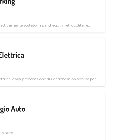
rking
ettivamente sostato in parcheggi, metropolitane,
Elettrica
ttrica, dalla prenotazione di ricariche in colonnine per il
trutturali per il mercato business
gio Auto
gio auto