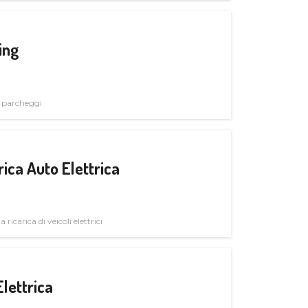
ing
i parcheggi
ica Auto Elettrica
 ricarica di veicoli elettrici
Elettrica