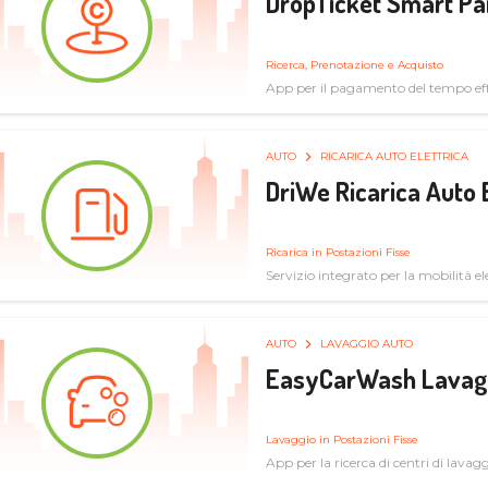
DropTicket Smart Pa
Ricerca, Prenotazione e Acquisto
App per il pagamento del tempo eff
tram, bus
AUTO
RICARICA AUTO ELETTRICA
DriWe Ricarica Auto 
Ricarica in Postazioni Fisse
Servizio integrato per la mobilità ele
mercato consumer a soluzioni infras
AUTO
LAVAGGIO AUTO
EasyCarWash Lavag
Lavaggio in Postazioni Fisse
App per la ricerca di centri di lavag