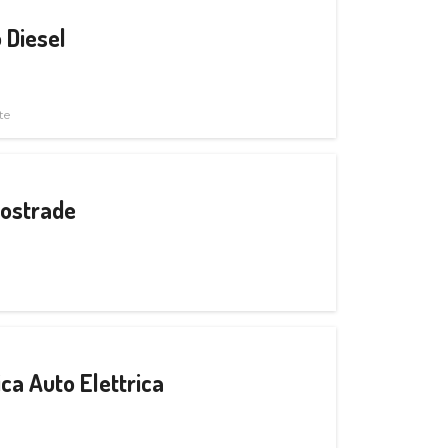
 Diesel
te
tostrade
ica Auto Elettrica