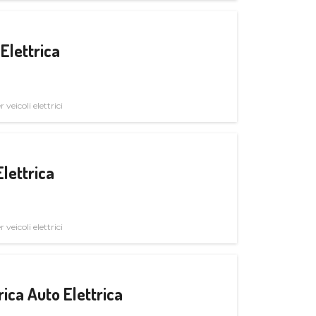
Elettrica
veicoli elettrici
Elettrica
veicoli elettrici
ica Auto Elettrica