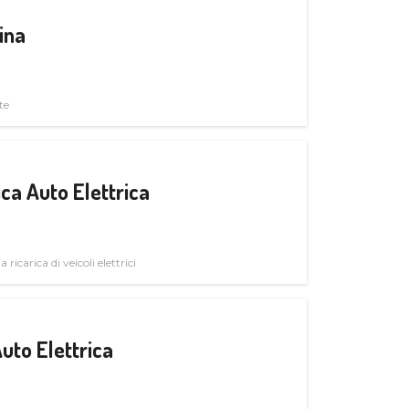
ina
te
ica Auto Elettrica
 ricarica di veicoli elettrici
uto Elettrica