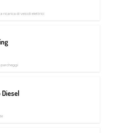
 ricarica di veicoli elettrici
ing
i parcheggi
 Diesel
te