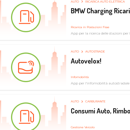
AUTO
RICARICA AUTO ELETTRICA
BMW Charging Ricaric
Ricarica in Postazioni Fisse
App per la ricerca delle stazioni per la
specifiche tecniche
AUTO
AUTOSTRADE
Autovelox!
Infomobilità
App per l'infomobilità autostradale
AUTO
CARBURANTE
Consumi Auto, Rimbo
Gestione Veicolo