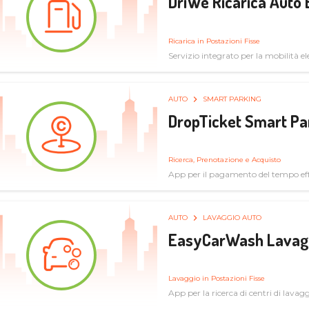
DriWe Ricarica Auto 
Ricarica in Postazioni Fisse
Servizio integrato per la mobilità ele
mercato consumer a soluzioni infras
AUTO
SMART PARKING
DropTicket Smart Pa
Ricerca, Prenotazione e Acquisto
App per il pagamento del tempo eff
tram, bus
AUTO
LAVAGGIO AUTO
EasyCarWash Lavag
Lavaggio in Postazioni Fisse
App per la ricerca di centri di lavag