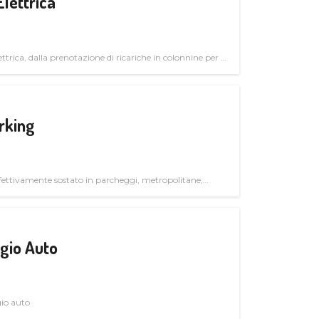
Elettrica
ttrica, dalla prenotazione di ricariche in colonnine per il
trutturali per il mercato business
rking
ettivamente sostato in parcheggi, metropolitane,
gio Auto
gio auto