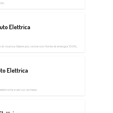
olo
uto Elettrica
di ricarica libere più vicine con fonte di energia 100%
to Elettrica
elettriche e servizi annessi