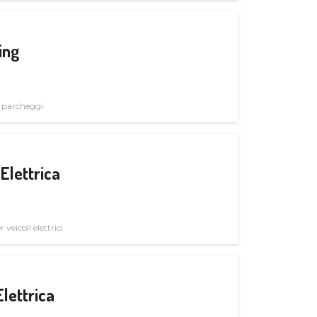
ing
i parcheggi
Elettrica
veicoli elettrici
Elettrica