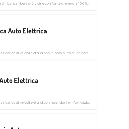
di ricarica libere più vicine con fonte di energia 100%
a Auto Elettrica
 ricarica di veicoli elettrici con la possibilità di indicare le
Auto Elettrica
la ricarica di veicoli elettrici con recensioni e informazioni