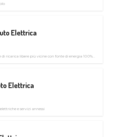
olo
uto Elettrica
di ricarica libere più vicine con fonte di energia 100%
to Elettrica
elettriche e servizi annessi