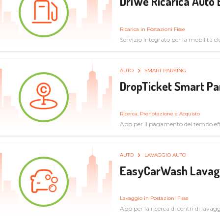
DriWe Ricarica Auto 
Ricarica in Postazioni Fisse
Servizio integrato per la mobilità ele
mercato consumer a soluzioni infras
AUTO
SMART PARKING
DropTicket Smart Pa
Ricerca, Prenotazione e Acquisto
App per il pagamento del tempo eff
tram, bus
AUTO
LAVAGGIO AUTO
EasyCarWash Lavag
Lavaggio in Postazioni Fisse
App per la ricerca di centri di lavag