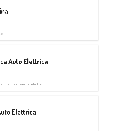
ina
te
ica Auto Elettrica
 ricarica di veicoli elettrici
uto Elettrica