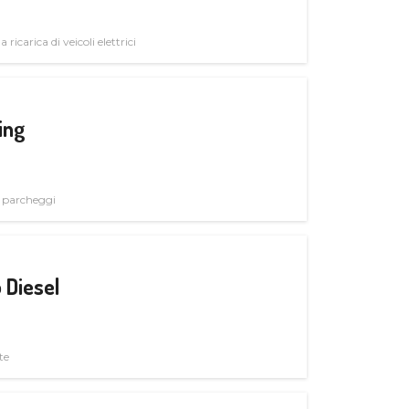
 ricarica di veicoli elettrici
ing
i parcheggi
 Diesel
te