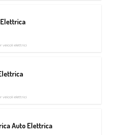
Elettrica
veicoli elettrici
Elettrica
veicoli elettrici
ica Auto Elettrica