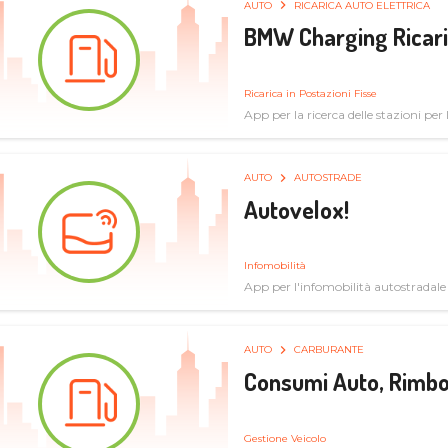
AUTO
RICARICA AUTO ELETTRICA
BMW Charging Ricaric
Ricarica in Postazioni Fisse
App per la ricerca delle stazioni per la
specifiche tecniche
AUTO
AUTOSTRADE
Autovelox!
Infomobilità
App per l'infomobilità autostradale
AUTO
CARBURANTE
Consumi Auto, Rimbo
Gestione Veicolo