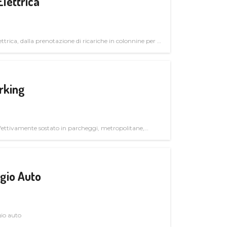
Elettrica
ttrica, dalla prenotazione di ricariche in colonnine per il
trutturali per il mercato business
rking
ettivamente sostato in parcheggi, metropolitane,
gio Auto
gio auto