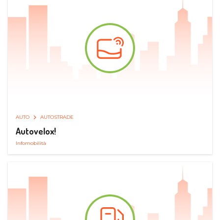
AUTO
AUTOSTRADE
Autovelox!
Infomobilità