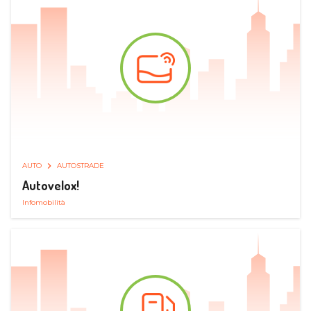
AUTO
AUTOSTRADE
Autovelox!
Infomobilità