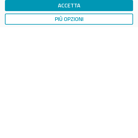
ACCETTA
DriWe Ricarica Auto Elettrica
Ricarica in Postazioni Fisse
PIÙ OPZIONI
AUTO
SMART PARKING
DropTicket Smart Parking
Ricerca, Prenotazione e Acquisto