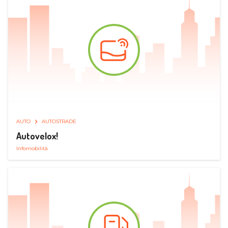
AUTO
AUTOSTRADE
Autovelox!
Infomobilità