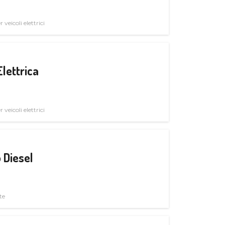
veicoli elettrici
Elettrica
veicoli elettrici
 Diesel
te