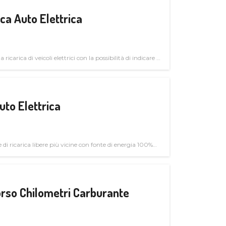
a Auto Elettrica
 ricarica di veicoli elettrici con la possibilità di indicare le
uto Elettrica
di ricarica libere più vicine con fonte di energia 100%
rso Chilometri Carburante