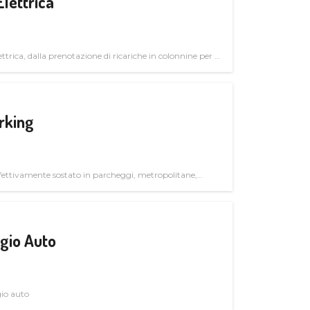
Elettrica
ttrica, dalla prenotazione di ricariche in colonnine per il
trutturali per il mercato business
rking
ettivamente sostato in parcheggi, metropolitane,
gio Auto
gio auto