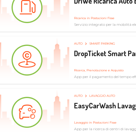
DriWe Ricarica Auto 
Ricarica in Postazioni Fisse
Servizio integrato per la mobilità ele
mercato consumer a soluzioni infras
AUTO
SMART PARKING
DropTicket Smart Pa
Ricerca, Prenotazione e Acquisto
App per il pagamento del tempo eff
tram, bus
AUTO
LAVAGGIO AUTO
EasyCarWash Lavag
Lavaggio in Postazioni Fisse
App per la ricerca di centri di lavag