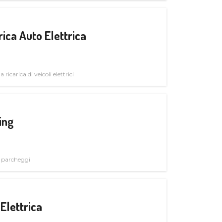
ica Auto Elettrica
 ricarica di veicoli elettrici
ing
i parcheggi
Elettrica