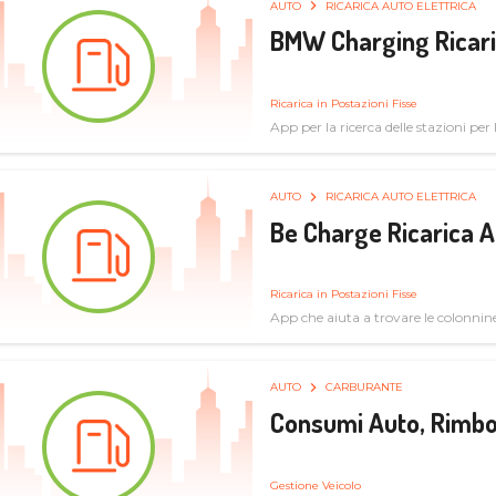
AUTO
RICARICA AUTO ELETTRICA
BMW Charging Ricaric
Ricarica in Postazioni Fisse
App per la ricerca delle stazioni per la
specifiche tecniche
AUTO
RICARICA AUTO ELETTRICA
Be Charge Ricarica A
Ricarica in Postazioni Fisse
App che aiuta a trovare le colonnine 
pulita
AUTO
CARBURANTE
Consumi Auto, Rimbo
Gestione Veicolo