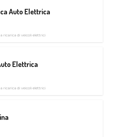
ica Auto Elettrica
 ricarica di veicoli elettrici
uto Elettrica
 ricarica di veicoli elettrici
ina