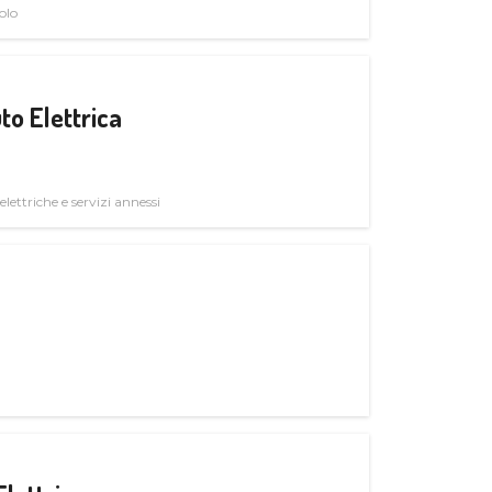
olo
to Elettrica
elettriche e servizi annessi