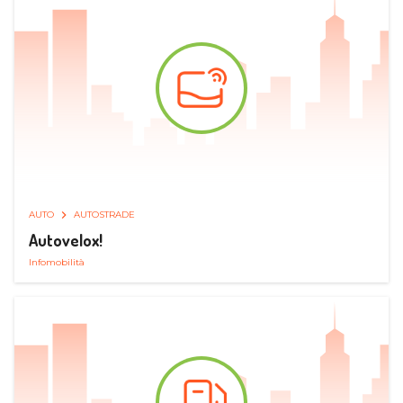
AUTO
AUTOSTRADE
Autovelox!
Infomobilità