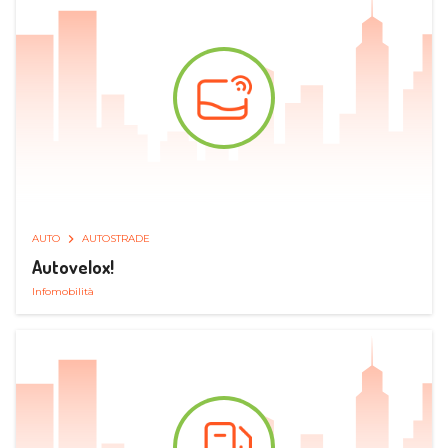
AUTO
AUTOSTRADE
Autovelox!
Infomobilità