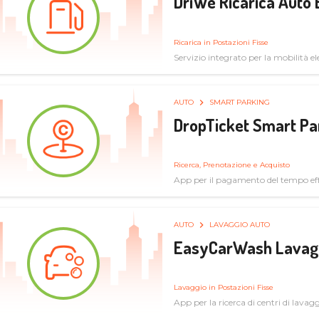
DriWe Ricarica Auto 
Ricarica in Postazioni Fisse
Servizio integrato per la mobilità ele
mercato consumer a soluzioni infras
AUTO
SMART PARKING
DropTicket Smart Pa
Ricerca, Prenotazione e Acquisto
App per il pagamento del tempo eff
tram, bus
AUTO
LAVAGGIO AUTO
EasyCarWash Lavag
Lavaggio in Postazioni Fisse
App per la ricerca di centri di lavag