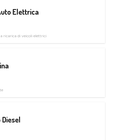
uto Elettrica
 ricarica di veicoli elettrici
ina
te
 Diesel