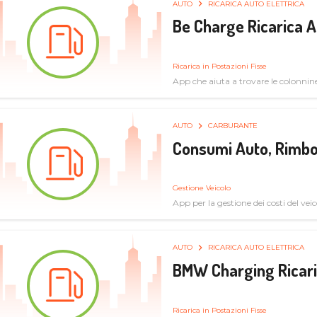
AUTO
RICARICA AUTO ELETTRICA
Be Charge Ricarica A
Ricarica in Postazioni Fisse
App che aiuta a trovare le colonnine 
pulita
AUTO
CARBURANTE
Consumi Auto, Rimbo
Gestione Veicolo
App per la gestione dei costi del veic
AUTO
RICARICA AUTO ELETTRICA
BMW Charging Ricaric
Ricarica in Postazioni Fisse