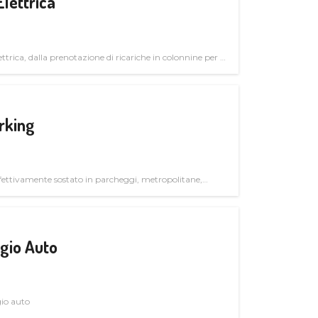
Elettrica
ttrica, dalla prenotazione di ricariche in colonnine per il
trutturali per il mercato business
rking
ettivamente sostato in parcheggi, metropolitane,
gio Auto
gio auto