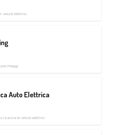
veicoli elettrici
ing
i parcheggi
ica Auto Elettrica
 ricarica di veicoli elettrici