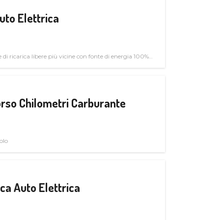
uto Elettrica
di ricarica libere più vicine con fonte di energia 100%
rso Chilometri Carburante
olo
a Auto Elettrica