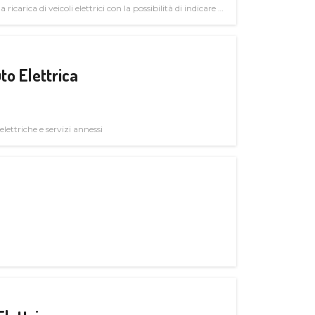
 ricarica di veicoli elettrici con la possibilità di indicare le
to Elettrica
elettriche e servizi annessi