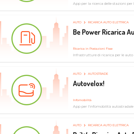
App per la ricerca delle stazioni per la
specifiche tecniche
AUTO
RICARICA AUTO ELETTRICA
Be Power Ricarica Au
Ricarica in Postazioni Fisse
Infrastrutture di ricarica per le auto 
AUTO
AUTOSTRADE
Autovelox!
Infomobilità
App per l'infomobilità autostradale
AUTO
RICARICA AUTO ELETTRICA