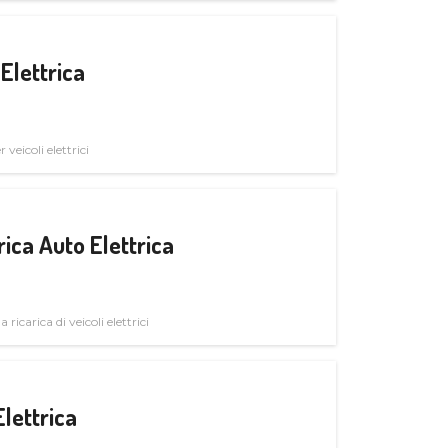
Elettrica
veicoli elettrici
ica Auto Elettrica
 ricarica di veicoli elettrici
Elettrica