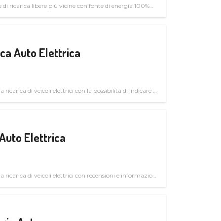
di ricarica libere più vicine con fonte di energia 100%
a Auto Elettrica
 ricarica di veicoli elettrici con la possibilità di indicare le
Auto Elettrica
la ricarica di veicoli elettrici con recensioni e informazioni