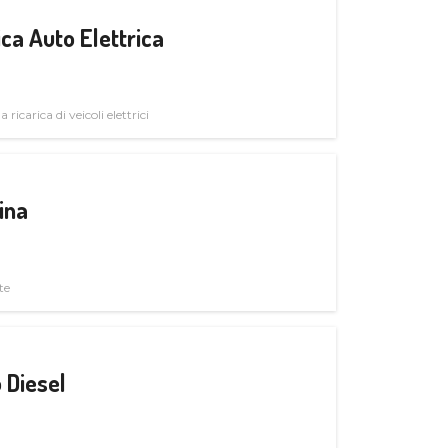
ica Auto Elettrica
 ricarica di veicoli elettrici
ina
te
 Diesel