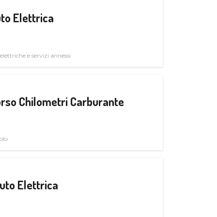
to Elettrica
elettriche e servizi annessi
rso Chilometri Carburante
olo
uto Elettrica