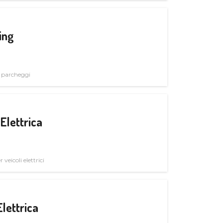
ing
i parcheggi
Elettrica
veicoli elettrici
Elettrica