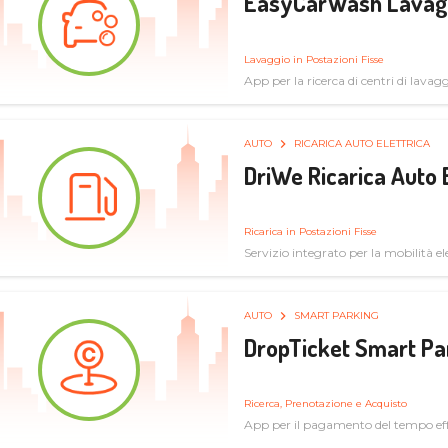
EasyCarWash Lavag
Lavaggio in Postazioni Fisse
App per la ricerca di centri di lavag
AUTO
RICARICA AUTO ELETTRICA
DriWe Ricarica Auto 
Ricarica in Postazioni Fisse
Servizio integrato per la mobilità ele
mercato consumer a soluzioni infras
AUTO
SMART PARKING
DropTicket Smart Pa
Ricerca, Prenotazione e Acquisto
App per il pagamento del tempo eff
tram, bus