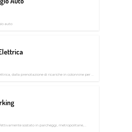
gio Auto
gio auto
Elettrica
ttrica, dalla prenotazione di ricariche in colonnine per il
trutturali per il mercato business
rking
ettivamente sostato in parcheggi, metropolitane,