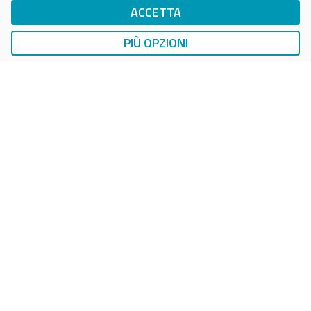
ACCETTA
DropTicket Smart Parking
Ricerca, Prenotazione e Acquisto
PIÙ OPZIONI
AUTO
LAVAGGIO AUTO
EasyCarWash Lavaggio Auto
Lavaggio in Postazioni Fisse